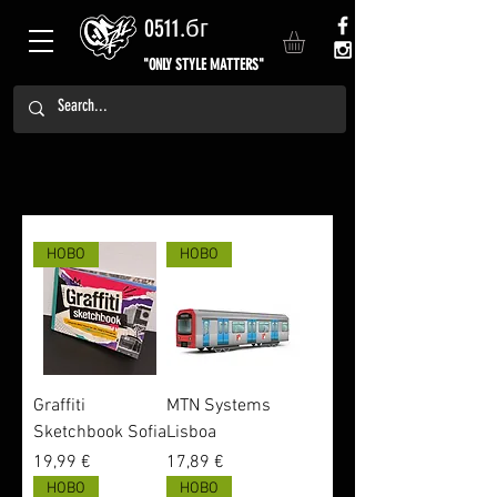
0511.бг
"ONLY STYLE MATTERS"
НОВО
НОВО
Graffiti
MTN Systems
Sketchbook Sofia
Lisboa
Цена
Цена
19,99 €
17,89 €
НОВО
НОВО