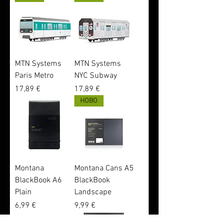
MTN Systems
MTN Systems
Paris Metro
NYC Subway
Цена
Цена
17,89 €
17,89 €
НОВО
Montana
Montana Cans A5
BlackBook A6
BlackBook
Plain
Landscape
Цена
Цена
6,99 €
9,99 €