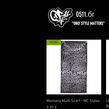
0511.бг
"ONLY STYLE MATTERS"
НОВО
Бърз преглед
Montana Multi Scarf - MC Styles
U
B
Цена
9,99 €