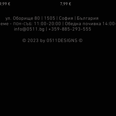
ена
Цена
9,99 €
7,99 €
ул. Оборище 80 | 1505 | София | България
реме -
-
: 11:00-20:00 | Обедна почивка 14:00
ПОН
СЪБ
info@0511.bg
| +359-885-293-555
© 2023 by 0511DESIGNS ©