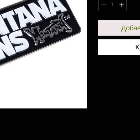
Добав
К