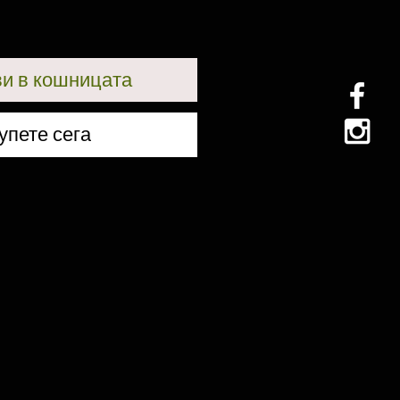
и в кошницата
упете сега