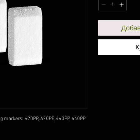
Добав
К
ing markers: 420PP, 620PP, 440PP, 640PP