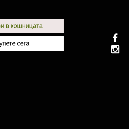
и в кошницата
упете сега