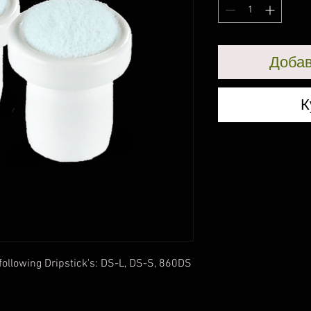
Добав
К
following Dripstick's: DS-L, DS-S, 860DS