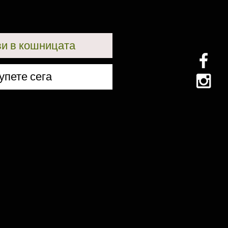
и в кошницата
упете сега