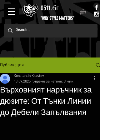
0511.бг
"ONLY STYLE MATTERS"
Публикация
Konstantin Krastev
13.09.2025 г.
време за четене: 3 мин.
Върховният наръчник за
дюзите: От Тънки Линии
до Дебели Запълвания