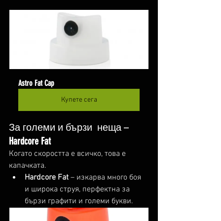
Astro Fat Cap
Купете сега
За големи и бързи  неща – 
Hardcore Fat
Когато скоростта е всичко, това е 
капачката.
Hardcore Fat
 – изкарва много боя 
и широка струя, перфектна за 
бързи графити и големи букви.