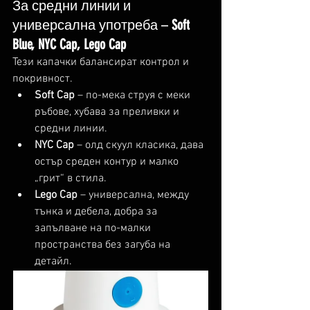
За средни линии и 
универсална употреба – 
Soft 
Blue, NYC Cap, Lego Cap
Тези капачки балансират контрол и 
покривност.
Soft Cap
 – по-мека струя с меки 
ръбове, хубава за преливки и 
средни линии.
NYC Cap
 – олд скуул класика, дава 
остър среден контур и малко 
„грит“ в стила.
Lego Cap
 – универсална, между 
тънка и дебела, добра за 
запълване на по-малки 
пространства без загуба на 
детайл.